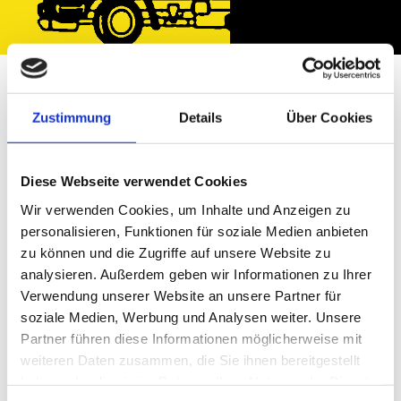
Über Uns
Zustimmung
Details
Über Cookies
Diese Webseite verwendet Cookies
Strahlwerk Reher aus
Wir verwenden Cookies, um Inhalte und Anzeigen zu
Hiltrup - ein
personalisieren, Funktionen für soziale Medien anbieten
Familienunternehmen
zu können und die Zugriffe auf unsere Website zu
seit 1965
analysieren. Außerdem geben wir Informationen zu Ihrer
Verwendung unserer Website an unsere Partner für
soziale Medien, Werbung und Analysen weiter. Unsere
Die Firma, Strahlwerk-Reher, wurde 1965 von
Partner führen diese Informationen möglicherweise mit
Alfons Reher gegründet. 1993 übernahm sein
weiteren Daten zusammen, die Sie ihnen bereitgestellt
Sohn und jetziger Geschäftsführer, Ralf Reher
haben oder die sie im Rahmen Ihrer Nutzung der Dienste