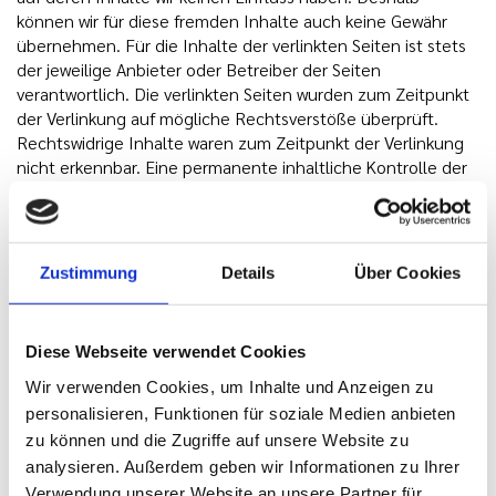
können wir für diese fremden Inhalte auch keine Gewähr
übernehmen. Für die Inhalte der verlinkten Seiten ist stets
der jeweilige Anbieter oder Betreiber der Seiten
verantwortlich. Die verlinkten Seiten wurden zum Zeitpunkt
der Verlinkung auf mögliche Rechtsverstöße überprüft.
Rechtswidrige Inhalte waren zum Zeitpunkt der Verlinkung
nicht erkennbar. Eine permanente inhaltliche Kontrolle der
verlinkten Seiten ist jedoch ohne konkrete Anhaltspunkte
einer Rechtsverletzung nicht zumutbar. Bei Bekanntwerden
von Rechtsverletzungen werden wir derartige Links
umgehend entfernen.
Zustimmung
Details
Über Cookies
Diese Webseite verwendet Cookies
Datenschutzerklärung für die
Wir verwenden Cookies, um Inhalte und Anzeigen zu
Nutzung von Google Analytics
personalisieren, Funktionen für soziale Medien anbieten
zu können und die Zugriffe auf unsere Website zu
analysieren. Außerdem geben wir Informationen zu Ihrer
Diese Website benutzt Google Analytics, einen
Verwendung unserer Website an unsere Partner für