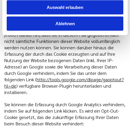
erbringen. Die im Rahmen von Google Analytics von Ihrem
Auswahl erlauben
Browser übermittelte IP-Adresse wird nicht mit anderen
Daten von Google zusammengeführt. Sie können die
Speicherung der Cookies durch eine entsprechende
Ablehnen
Einstellung Ihrer Browser-Software verhindern; wir weisen Sie
jedoch darauf hin, dass Sie in diesem Fall gegebenenfalls
nicht sämtliche Funktionen dieser Website vollumfänglich
werden nutzen können. Sie können darüber hinaus die
Erfassung der durch das Cookie erzeugten und auf Ihre
Nutzung der Website bezogenen Daten (inkl. Ihrer IP-
Adresse) an Google sowie die Verarbeitung dieser Daten
durch Google verhindern, indem Sie das unter dem
folgenden Link (
http://tools.google.com/dlpage/gaoptout?
hl=de
) verfügbare Browser-Plugin herunterladen und
installieren.
Sie können die Erfassung durch Google Analytics verhindern,
indem Sie auf folgenden Link klicken. Es wird ein Opt-Out-
Cookie gesetzt, das die zukünftige Erfassung Ihrer Daten
beim Besuch dieser Website verhindert: